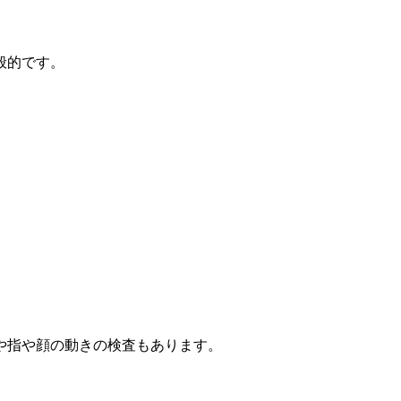
般的です。
や指や顔の動きの検査もあります。
。