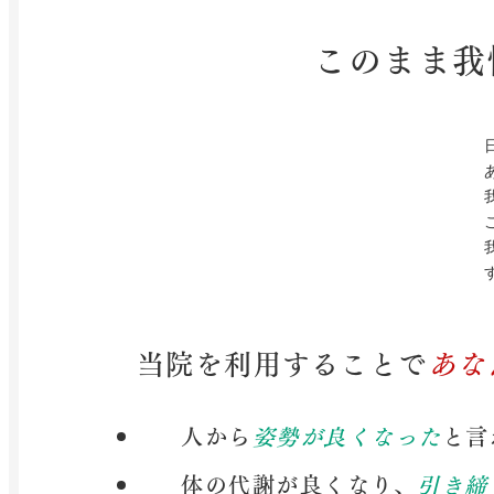
このまま我
当院を利用することで
あな
人から
姿勢が良くなった
と言
体の代謝が良くなり、
引き締