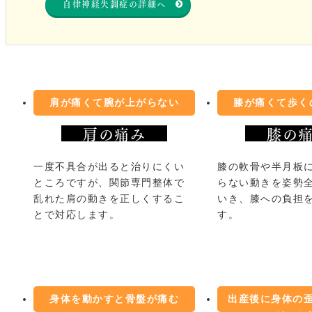
自律神経失調症の詳細へ
肩が痛くて腕が上がらない
膝が痛くて歩く
肩の痛み
膝の
一度不具合が出ると治りにくい
膝の軟骨や半月板
ところですが、関節専門整体で
らない動きを姿勢
乱れた肩の動きを正しくするこ
いき、膝への負担
とで対応します。
す。
身体を動かすと骨盤が痛む
出産後に身体の