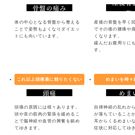
産後骨
骨盤の痛み
整
体の中心となる骨盤から整える
産後の骨盤を早く
ことで姿勢もよくなりダイエッ
でその後の腰痛や
トにも向いています。
くなります。
緩んだお腹周りに
す。
これ以上頭痛薬に頼りたくない
めまいを時々
頭痛
めま
頭痛の原因には様々あります。
自律神経の乱れか
頭や首の筋肉の緊張を緩めるこ
が落ちていること
とで脳神経や血管の興奮を鎮め
耳からくるめまい
てゆきます。
症状に対応してゆ