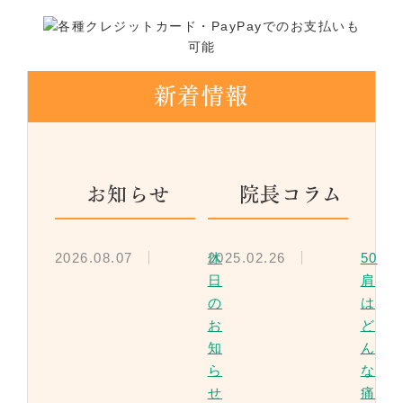
新着情報
お知らせ
院長コラム
2026.08.07
2025.02.26
休
50
日
肩
の
は
お
ど
知
ん
ら
な
せ
痛