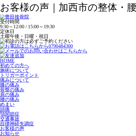
お客様の声｜加西市の整体・
受付時間
9:30～12:00 / 15:00～19:30
定休日
土曜午後・日曜・祝日
HOME
初めての方へ
施術について
トリガーポイント
痛みについて
膝の痛み
骨盤の痛み
肩の痛み
腰の痛み
めまい
頭痛
顎関節症
交通事故
自律神経失調症
お客様の声
お知らせ