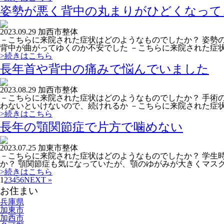
姿勢が悪く背中の丸まりがひどくなって
2023.09.29
加西市
整体
－こちらに来院された症状はどのようなものでしたか？ 姿勢
背中が曲がってゆくのか不安でした －こちらに来院された症状は
>続きはこちら
長年首や背中の痛みで悩んでいました
2023.08.29
加西市
整体
－こちらに来院された症状はどのようなものでしたか？ 手術
わないといけないので、続けれるか －こちらに来院された症状は
>続きはこちら
長年の顎関節症で片方で噛めない
2023.07.25
加東市
整体
－こちらに来院された症状はどのようなものでしたか？ 学生
か？ 顎関節症も気になっていたが、顎のゆがみが大きくマスクを
>続きはこちら
1
2
3
4
5
6
NEXT »
お住まい
兵庫県
加東市
加西市