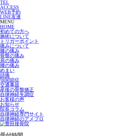
TEL
ACCESS
WEB予約
LINE友達
MENU
HOME
初めての方へ
施術について
トリガーポイント
痛みについて
膝の痛み
骨盤の痛み
肩の痛み
腰の痛み
めまい
頭痛
顎関節症
交通事故
産後の骨盤矯正
自律神経失調症
お客様の声
お知らせ
院長コラム
自律神経専門サイト
自律神経のアメブロ
受付時間