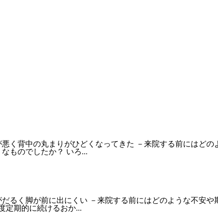
悪く背中の丸まりがひどくなってきた －来院する前にはどのよ
ものでしたか？ いろ...
だるく脚が前に出にくい －来院する前にはどのような不安や期
定期的に続けるおか...