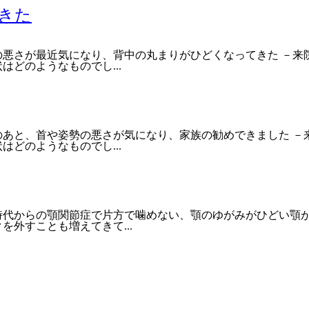
きた
の悪さが最近気になり、背中の丸まりがひどくなってきた －来
どのようなものでし...
のあと、首や姿勢の悪さが気になり、家族の勧めできました －
どのようなものでし...
時代からの顎関節症で片方で噛めない、顎のゆがみがひどい顎が
外すことも増えてきて...