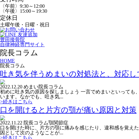
〈午前〉9:30～12:00
〈午後〉15:00～19:30
定休日
土曜午後・日曜・祝日
豊田接骨院
自律神経専門サイト
院長コラム
HOME
院長コラム
吐き気を伴うめまいの対処法と、対応し
2022.12.20
めまい
院長コラム
初めに吐き気の原因を探しましょう 一言でめまいといっても
います。なかでも、吐き気...
>続きはこちら
口を開けると片方の顎が痛い原因と対策
2022.11.22
院長コラム
顎関節症
口を開けた時に、片方の顎に痛みを感じたり、違和感を覚えた
因として次のようなことが...
>続きはこちら