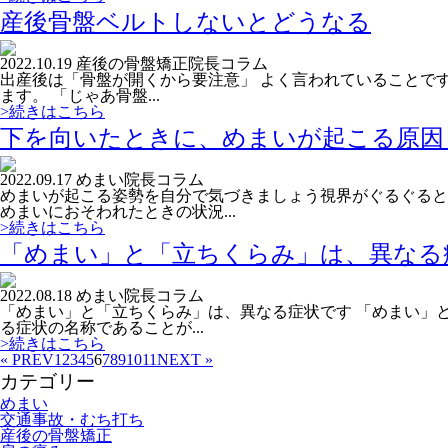
産後骨盤ベルトしないとどうなる
2022.10.19
産後の骨盤矯正
院長コラム
出産後は「骨盤が開くから要注意」 よく言われていることで
ます。 「じゃあ骨盤...
>続きはこちら
下を向いたときに、めまいが起こる原因
2022.09.17
めまい
院長コラム
めまいが起こる姿勢を自分で気づきましょう視界がぐるぐると
めまいにおそわれたときの状況...
>続きはこちら
「めまい」と「立ちくらみ」は、異なる
2022.08.18
めまい
院長コラム
「めまい」と「立ちくらみ」は、異なる症状です 「めまい」
る症状の名称であることが...
>続きはこちら
« PREV
1
2
3
4
5
6
7
8
9
10
11
NEXT »
カテゴリー
めまい
交通事故・むち打ち
産後の骨盤矯正