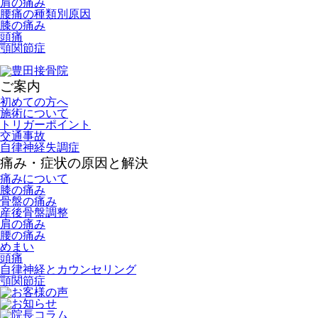
肩の痛み
腰痛の種類別原因
膝の痛み
頭痛
顎関節症
ご案内
初めての方へ
施術について
トリガーポイント
交通事故
自律神経失調症
痛み・症状の原因と解決
痛みについて
膝の痛み
骨盤の痛み
産後骨盤調整
肩の痛み
腰の痛み
めまい
頭痛
自律神経とカウンセリング
顎関節症