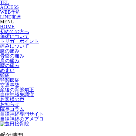
TEL
ACCESS
WEB予約
LINE友達
MENU
HOME
初めての方へ
施術について
トリガーポイント
痛みについて
膝の痛み
骨盤の痛み
肩の痛み
腰の痛み
めまい
頭痛
顎関節症
交通事故
産後の骨盤矯正
自律神経失調症
お客様の声
お知らせ
院長コラム
自律神経専門サイト
自律神経のアメブロ
受付時間