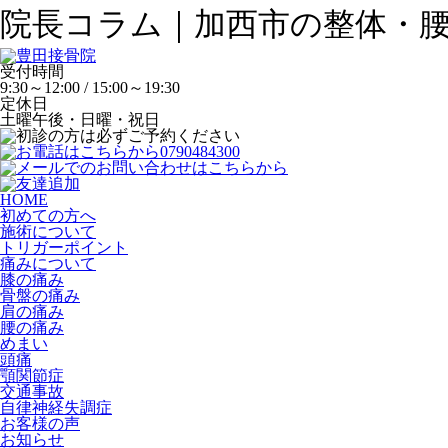
院長コラム｜加西市の整体・腰痛
受付時間
9:30～12:00 / 15:00～19:30
定休日
土曜午後・日曜・祝日
HOME
初めての方へ
施術について
トリガーポイント
痛みについて
膝の痛み
骨盤の痛み
肩の痛み
腰の痛み
めまい
頭痛
顎関節症
交通事故
自律神経失調症
お客様の声
お知らせ