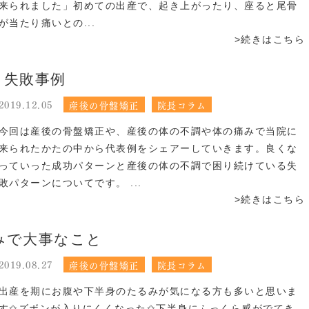
来られました」初めての出産で、起き上がったり、座ると尾骨
が当たり痛いとの...
>続きはこちら
、失敗事例
2019.12.05
産後の骨盤矯正
院長コラム
今回は産後の骨盤矯正や、産後の体の不調や体の痛みで当院に
来られたかたの中から代表例をシェアーしていきます。良くな
っていった成功パターンと産後の体の不調で困り続けている失
敗パターンについてです。 ...
>続きはこちら
みで大事なこと
2019.08.27
産後の骨盤矯正
院長コラム
出産を期にお腹や下半身のたるみが気になる方も多いと思いま
す✩ズボンが入りにくくなった✩下半身にふっくら感がでてき