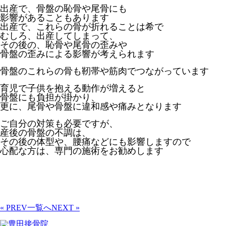
出産で、骨盤の恥骨や尾骨にも
影響があることもあります
出産で、これらの骨が折れることは希で
むしろ、出産してしまって、
その後の、恥骨や尾骨の歪みや
骨盤の歪みによる影響が考えられます
骨盤のこれらの骨も靭帯や筋肉でつながっています
育児で子供を抱える動作が増えると
骨盤にも負担が掛かり、
更に、尾骨や骨盤に違和感や痛みとなります
ご自分の対策も必要ですが、
産後の骨盤の不調は、
その後の体型や、腰痛などにも影響しますので
心配な方は、専門の施術をお勧めします
« PREV
一覧へ
NEXT »