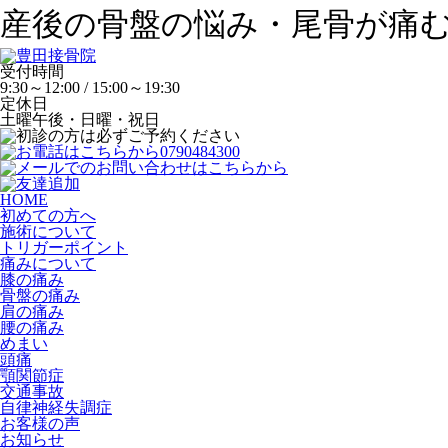
産後の骨盤の悩み・尾骨が痛
受付時間
9:30～12:00 / 15:00～19:30
定休日
土曜午後・日曜・祝日
HOME
初めての方へ
施術について
トリガーポイント
痛みについて
膝の痛み
骨盤の痛み
肩の痛み
腰の痛み
めまい
頭痛
顎関節症
交通事故
自律神経失調症
お客様の声
お知らせ