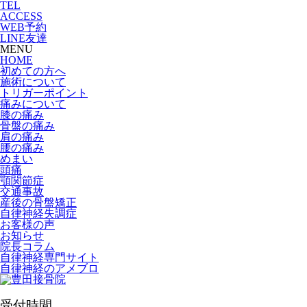
TEL
ACCESS
WEB予約
LINE友達
MENU
HOME
初めての方へ
施術について
トリガーポイント
痛みについて
膝の痛み
骨盤の痛み
肩の痛み
腰の痛み
めまい
頭痛
顎関節症
交通事故
産後の骨盤矯正
自律神経失調症
お客様の声
お知らせ
院長コラム
自律神経専門サイト
自律神経のアメブロ
受付時間