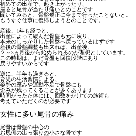
初めての出産で、起き上がったり、
座ると尾骨が当たり痛いとのことです
聞いてみると、骨盤矯正に今まで行ったことないと。
もうすぐ仕事に復帰しようとのことです。
産後、1年も経つと、
出産によって緩んだ骨盤も元に戻り、
本来のしっかりした骨盤へ戻っているはずです
産後の骨盤調整も出来れば、出産後、
２～3ヵ月後から始められるのが理想としています。
この時期は、まだ骨盤も回復段階にあり
戻りやすいからです
逆に、半年も過ぎると、
育児の生活習慣による、
姿勢の歪みや運動不足で骨盤にも
歪みが残ってくることが多くあります
時間がったた体には、回数をかけての施術も
考えていただくのが必要です
女性に多い尾骨の痛み
尾骨は骨盤の中心の
お尻側の出っ張りの小さな骨です