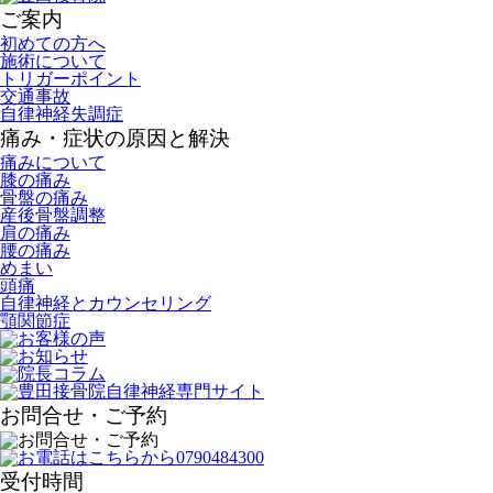
ご案内
初めての方へ
施術について
トリガーポイント
交通事故
自律神経失調症
痛み・症状の原因と解決
痛みについて
膝の痛み
骨盤の痛み
産後骨盤調整
肩の痛み
腰の痛み
めまい
頭痛
自律神経とカウンセリング
顎関節症
お問合せ・ご予約
受付時間