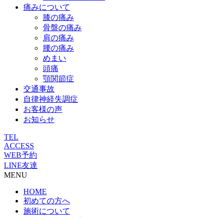
痛みについて
膝の痛み
骨盤の痛み
肩の痛み
腰の痛み
めまい
頭痛
顎関節症
交通事故
自律神経失調症
お客様の声
お知らせ
TEL
ACCESS
WEB予約
LINE友達
MENU
HOME
初めての方へ
施術について