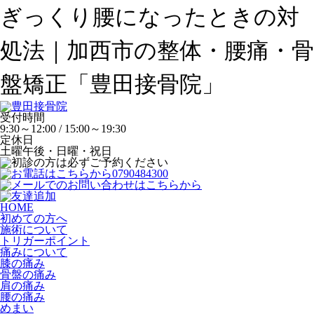
ぎっくり腰になったときの対
処法｜加西市の整体・腰痛・骨
盤矯正「豊田接骨院」
受付時間
9:30～12:00 / 15:00～19:30
定休日
土曜午後・日曜・祝日
HOME
初めての方へ
施術について
トリガーポイント
痛みについて
膝の痛み
骨盤の痛み
肩の痛み
腰の痛み
めまい