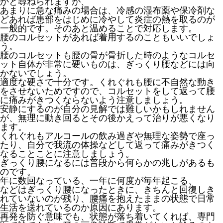
かと尋ねられますが、
あまりに急な痛みの場合は、冷感の湿布薬や保冷剤な
どあれば患部をはじめに冷やして炎症の熱を取るのが
一般的です。そのあと温めることで対応します。
腰のコルセットがあれば着用するのこともいいでしょ
う。
腰のコルセットも腰の骨が骨折した時のようなコルセ
ット自体が非常に硬いものは、ぎっくり腰などには向
かないでしょう。
適度な硬さで十分です。くれぐれも腰に不自然な動き
をさせないためですので、コルセットをして返って腰
に痛みがきつくならないよう注意しましょう。
安静にするのが自分の見解では難しいかもしれません
が、無理に動き回るとその後かえって治りが悪くなり
ます。
くれぐれもアルコールの飲み過ぎや無理な姿勢で座っ
たり、自分で我流の体操などして返って痛みがきつく
なることことに注意しましょう。
ぎっくり腰になるには普段から何らかの兆しがあるも
のです。
年に数回なっている、一年に何度が毎年起こる、
などはぎっくり腰になったときに、きちんと回復しき
れていないのが残り、腰痛を抱えたままの状態で日常
生活を送れているのか原因にあります。
再発を防ぐ意味でも、状態が落ち着いてくれば、専門