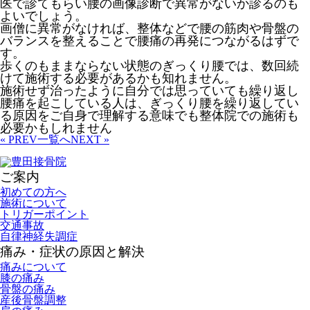
医で診てもらい腰の画像診断で異常がないか診るのも
よいでしょう。
画僧に異常がなければ、整体などで腰の筋肉や骨盤の
バランスを整えることで腰痛の再発につながるはずで
す。
歩くのもままならない状態のぎっくり腰では、数回続
けて施術する必要があるかも知れません。
施術せず治ったように自分では思っていても繰り返し
腰痛を起こしている人は、
ぎっくり腰を繰り返してい
る原因をご自身で理解する意味でも整体院での施術も
必要かもしれません
« PREV
一覧へ
NEXT »
ご案内
初めての方へ
施術について
トリガーポイント
交通事故
自律神経失調症
痛み・症状の原因と解決
痛みについて
膝の痛み
骨盤の痛み
産後骨盤調整