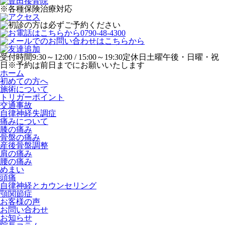
※各種保険治療対応
受付時間
9:30～12:00 / 15:00～19:30
定休日
土曜午後・日曜・祝
日
※予約は前日までにお願いいたします
ホーム
初めての方へ
施術について
トリガーポイント
交通事故
自律神経失調症
痛みについて
膝の痛み
骨盤の痛み
産後骨盤調整
肩の痛み
腰の痛み
めまい
頭痛
自律神経とカウンセリング
顎関節症
お客様の声
お問い合わせ
お知らせ