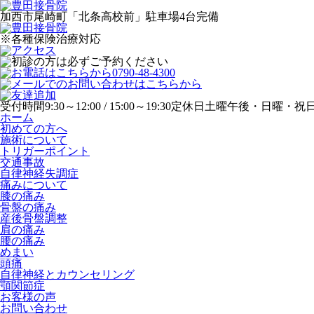
加西市尾崎町「北条高校前」駐車場4台完備
※各種保険治療対応
受付時間
9:30～12:00 / 15:00～19:30
定休日
土曜午後・日曜・祝
ホーム
初めての方へ
施術について
トリガーポイント
交通事故
自律神経失調症
痛みについて
膝の痛み
骨盤の痛み
産後骨盤調整
肩の痛み
腰の痛み
めまい
頭痛
自律神経とカウンセリング
顎関節症
お客様の声
お問い合わせ