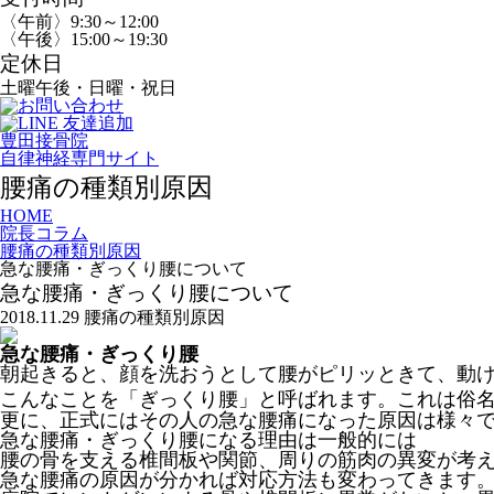
〈午前〉9:30～12:00
〈午後〉15:00～19:30
定休日
土曜午後・日曜・祝日
豊田接骨院
自律神経専門サイト
腰痛の種類別原因
HOME
院長コラム
腰痛の種類別原因
急な腰痛・ぎっくり腰について
急な腰痛・ぎっくり腰について
2018.11.29
腰痛の種類別原因
急な腰痛・ぎっくり腰
朝起きると、顔を洗おうとして腰がピリッときて、動
こんなことを「ぎっくり腰」と呼ばれます。これは俗
更に、正式にはその人の急な腰痛になった原因は様々
急な腰痛・ぎっくり腰になる理由は一般的には
腰の骨を支える椎間板や関節、周りの筋肉の異変が考
急な腰痛の原因が分かれば対応方法も変わってきます