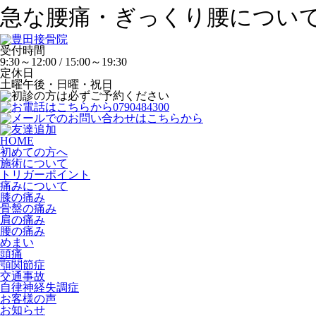
急な腰痛・ぎっくり腰につい
受付時間
9:30～12:00 / 15:00～19:30
定休日
土曜午後・日曜・祝日
HOME
初めての方へ
施術について
トリガーポイント
痛みについて
膝の痛み
骨盤の痛み
肩の痛み
腰の痛み
めまい
頭痛
顎関節症
交通事故
自律神経失調症
お客様の声
お知らせ