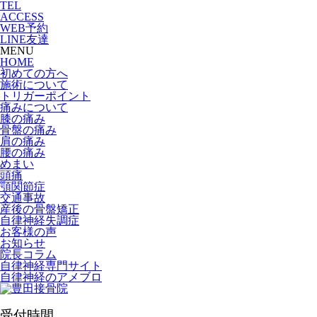
TEL
ACCESS
WEB予約
LINE友達
MENU
HOME
初めての方へ
施術について
トリガーポイント
痛みについて
膝の痛み
骨盤の痛み
肩の痛み
腰の痛み
めまい
頭痛
顎関節症
交通事故
産後の骨盤矯正
自律神経失調症
お客様の声
お知らせ
院長コラム
自律神経専門サイト
自律神経のアメブロ
受付時間