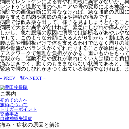
病院でレントゲンによる骨や椎間板に異常がないか、
レントゲン撮影で腰のヘルニアや骨の変形による神経
病院での画像診断に異常ななければ、急な腰痛の原因
腰を支える筋肉や関節の炎症や神経の痛みです。
病院では飲み薬を出して、様子を見ましょうとなるこ
病院で大きな異常がなければ、緊急にしびれや痛みが
しかし、急な腰痛の原因に病院では診断名があやふや
そして、このような分類に入る人が６割から７割はあ
腰は骨や椎間板だけで体を支えるわけではなく周りの
脚や骨盤のバランスがくずれたりすることが原因もあ
デスクワークで無理な負担がかかる、重いものをもっ
普段から、運動不足や疲れが取れにくい人は腰にも負
痛みはきつく、動くのもままならない状態であると、
緊急で脚のしびれがきつく出ている状態でなければ、
« PREV
一覧へ
NEXT »
ご案内
初めての方へ
施術について
トリガーポイント
交通事故
自律神経失調症
痛み・症状の原因と解決