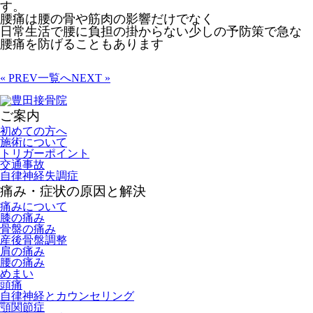
す。
腰痛は腰の骨や筋肉の影響だけでなく
日常生活で腰に負担の掛からない少しの予防策で急な
腰痛を防げることもあります
« PREV
一覧へ
NEXT »
ご案内
初めての方へ
施術について
トリガーポイント
交通事故
自律神経失調症
痛み・症状の原因と解決
痛みについて
膝の痛み
骨盤の痛み
産後骨盤調整
肩の痛み
腰の痛み
めまい
頭痛
自律神経とカウンセリング
顎関節症