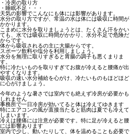
・冷房の取り方
・睡眠不足・・・
天気の影響でこんなにも体には影響があります。
水分の取り方ですが、常温の水は体には吸収に時間が
かかります。
こまめに水分を取りましょうとは、たくさん汗をかい
ても、水では吸収に時間がかかり、水分不足で危険だ
からです。
体から吸収されるの主に大腸からです。
スポーツ飲料や塩分を利用しましょう。
水分を無理に取りすぎると胃腸の調子も悪くまりま
す。
特に冷たいものを取りすぎてお腹が冷えると腰痛が出
やすくなります。
吸収の速い水分補給を心がけ、冷たいものもほどほど
に心がけましょう。
今年のような暑さでは室内でも絶えず冷房が必要かも
しれません
事務所で一日冷房が効いてると体は冷えてゆきます
特にエアコンの風が直接当たると筋肉は夏でも冷えて
しまいます。
冷えは腰痛には注意が必要です。特に足が冷えると腰
には影響あります
室内で少し、動いたりして、体を温めることも必要で