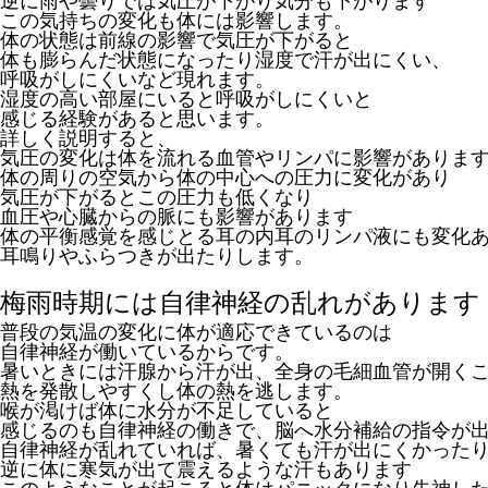
逆に雨や曇りでは気圧が下がり気分も下がります
この気持ちの変化も体には影響します。
体の状態は前線の影響で気圧が下がると
体も膨らんだ状態になったり湿度で汗が出にくい、
呼吸がしにくいなど現れます。
湿度の高い部屋にいると呼吸がしにくいと
感じる経験があると思います。
詳しく説明すると、
気圧の変化は体を流れる血管やリンパに影響がありま
体の周りの空気から体の中心への圧力に変化があり
気圧が下がるとこの圧力も低くなり
血圧や心臓からの脈にも影響があります
体の平衡感覚を感じとる耳の内耳のリンパ液にも変化
耳鳴りやふらつきが出たりします。
梅雨時期には自律神経の乱れがあります
普段の気温の変化に体が適応できているのは
自律神経が働いているからです。
暑いときには汗腺から汗が出、全身の毛細血管が開く
熱を発散しやすくし体の熱を逃します。
喉が渇けば体に水分が不足していると
感じるのも自律神経の働きで、脳へ水分補給の指令が
自律神経が乱れていれば、暑くても汗が出にくかった
逆に体に寒気が出て震えるような汗もあります