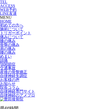
TEL
ACCESS
WEB予約
LINE友達
MENU
HOME
初めての方へ
施術について
トリガーポイント
痛みについて
膝の痛み
骨盤の痛み
肩の痛み
腰の痛み
めまい
頭痛
顎関節症
交通事故
産後の骨盤矯正
自律神経失調症
お客様の声
お知らせ
院長コラム
自律神経専門サイト
自律神経のアメブロ
受付時間