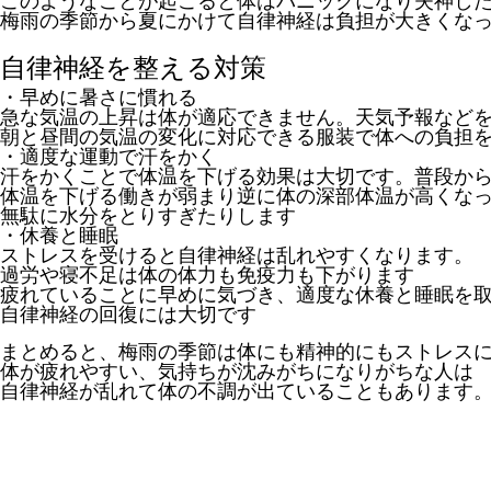
このようなことが起こると体はパニックになり失神し
梅雨の季節から夏にかけて自律神経は負担が大きくな
自律神経を整える対策
・早めに暑さに慣れる
急な気温の上昇は体が適応できません。天気予報など
朝と昼間の気温の変化に対応できる服装で体への負担
・適度な運動で汗をかく
汗をかくことで体温を下げる効果は大切です。普段か
体温を下げる働きが弱まり逆に体の深部体温が高くな
無駄に水分をとりすぎたりします
・休養と睡眠
ストレスを受けると自律神経は乱れやすくなります。
過労や寝不足は体の体力も免疫力も下がります
疲れていることに早めに気づき、適度な休養と睡眠を
自律神経の回復には大切です
まとめると、梅雨の季節は体にも精神的にもストレス
体が疲れやすい、気持ちが沈みがちになりがちな人は
自律神経が乱れて体の不調が出ていることもあります