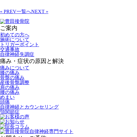
« PREV
一覧へ
NEXT »
ご案内
初めての方へ
施術について
トリガーポイント
交通事故
自律神経失調症
痛み・症状の原因と解決
痛みについて
膝の痛み
骨盤の痛み
産後骨盤調整
肩の痛み
腰の痛み
めまい
頭痛
自律神経とカウンセリング
顎関節症