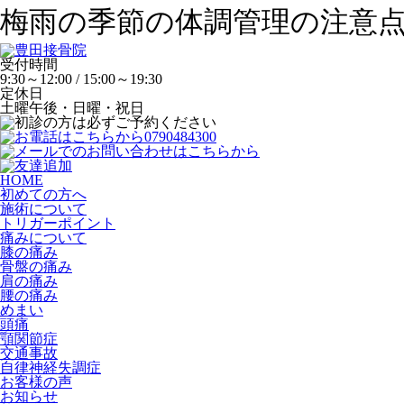
梅雨の季節の体調管理の注意
受付時間
9:30～12:00 / 15:00～19:30
定休日
土曜午後・日曜・祝日
HOME
初めての方へ
施術について
トリガーポイント
痛みについて
膝の痛み
骨盤の痛み
肩の痛み
腰の痛み
めまい
頭痛
顎関節症
交通事故
自律神経失調症
お客様の声
お知らせ