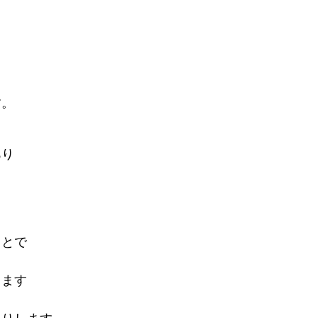
す。
あり
ことで
出ます
り