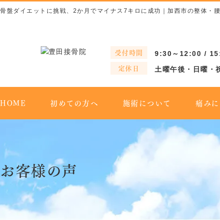
骨盤ダイエットに挑戦、2か月でマイナス7キロに成功｜加西市の整体・
受付時間
9:30～12:00 / 1
定休日
土曜午後・日曜・
HOME
初めての方へ
施術について
痛みに
お客様の声