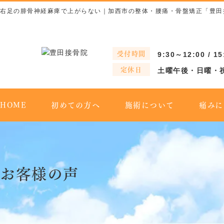
右足の腓骨神経麻痺で上がらない｜加西市の整体・腰痛・骨盤矯正「豊田
受付時間
9:30～12:00 / 1
定休日
土曜午後・日曜・
HOME
初めての方へ
施術について
痛みに
お客様の声