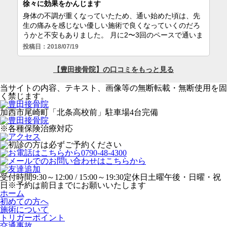
当サイトの内容、テキスト、画像等の無断転載・無断使用を固
く禁じます。
加西市尾崎町「北条高校前」駐車場4台完備
※各種保険治療対応
受付時間
9:30～12:00 / 15:00～19:30
定休日
土曜午後・日曜・祝
日
※予約は前日までにお願いいたします
ホーム
初めての方へ
施術について
トリガーポイント
交通事故