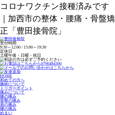
コロナワクチン接種済みです
｜加西市の整体・腰痛・骨盤矯
正「豊田接骨院」
受付時間
9:30～12:00 / 15:00～19:30
定休日
土曜午後・日曜・祝日
HOME
初めての方へ
施術について
トリガーポイント
痛みについて
膝の痛み
骨盤の痛み
肩の痛み
腰の痛み
めまい