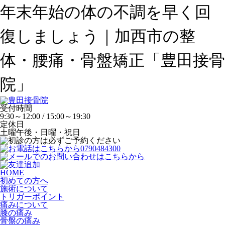
年末年始の体の不調を早く回
復しましょう｜加西市の整
体・腰痛・骨盤矯正「豊田接骨
院」
受付時間
9:30～12:00 / 15:00～19:30
定休日
土曜午後・日曜・祝日
HOME
初めての方へ
施術について
トリガーポイント
痛みについて
膝の痛み
骨盤の痛み