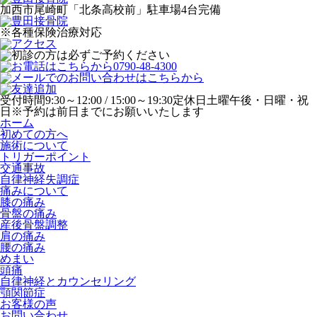
加西市尾崎町「北条高校前」駐車場4台完備
※各種保険治療対応
受付時間
9:30～12:00 / 15:00～19:30
定休日
土曜午後・日曜・祝
日
※予約は前日までにお願いいたします
ホーム
初めての方へ
施術について
トリガーポイント
交通事故
自律神経失調症
痛みについて
膝の痛み
骨盤の痛み
産後骨盤調整
肩の痛み
腰の痛み
めまい
頭痛
自律神経とカウンセリング
顎関節症
お客様の声
お問い合わせ