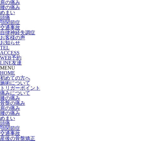
肩の痛み
腰の痛み
めまい
頭痛
顎関節症
交通事故
自律神経失調症
お客様の声
お知らせ
TEL
ACCESS
WEB予約
LINE友達
MENU
HOME
初めての方へ
施術について
トリガーポイント
痛みについて
膝の痛み
骨盤の痛み
肩の痛み
腰の痛み
めまい
頭痛
顎関節症
交通事故
産後の骨盤矯正