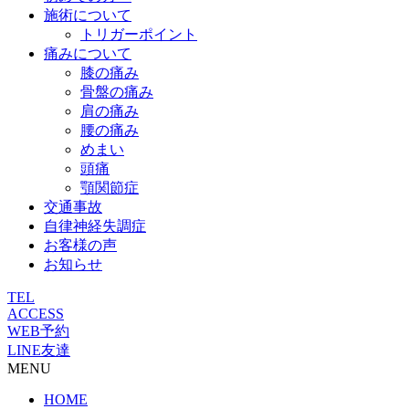
施術について
トリガーポイント
痛みについて
膝の痛み
骨盤の痛み
肩の痛み
腰の痛み
めまい
頭痛
顎関節症
交通事故
自律神経失調症
お客様の声
お知らせ
TEL
ACCESS
WEB予約
LINE友達
MENU
HOME